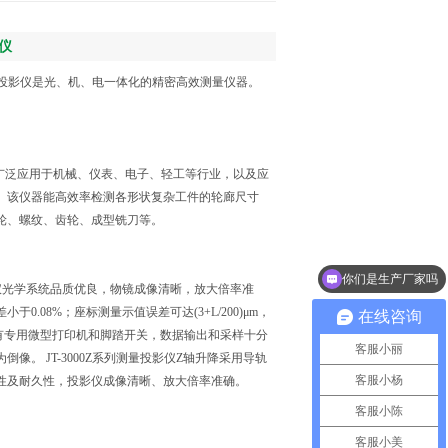
影仪
像测量投影仪是光、机、电一体化的精密高效测量仪器。
仪被广泛应用于机械、仪表、电子、轻工等行业，以及应
。该仪器能高效率检测各形状复杂工件的轮廊尺寸
轮、螺纹、齿轮、成型铣刀等。
你们是生产厂家吗
影仪光学系统品质优良，物镜成像清晰，放大倍率准
支持定制设备吗
0.08%；座标测量示值误差可达(3+L/200)μm，
在线咨询
配有专用微型打印机和脚踏开关，数据输出和采样十分
客服小丽
像。 JT-3000Z系列测量投影仪Z轴升降采用导轨
客服小杨
性及耐久性，投影仪成像清晰、放大倍率准确。
客服小陈
客服小美