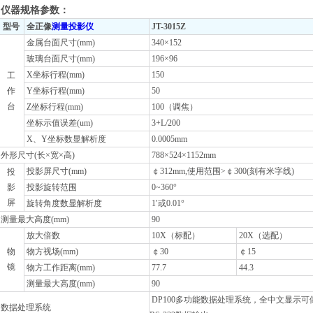
仪器规格参数：
型号
全正像
测量投影仪
JT-3015Z
金属台面尺寸(mm)
340×152
玻璃台面尺寸(mm)
196×96
X坐标行程(mm)
150
工
作
Y坐标行程(mm)
50
台
Z坐标行程(mm)
100（调焦）
坐标示值误差(um)
3+L/200
X、Y坐标数显解析度
0.0005mm
外形尺寸(长×宽×高)
788×524×1152mm
投影屏尺寸(mm)
￠312mm,使用范围>￠300(刻有米字线)
投
影
投影旋转范围
0~360°
屏
旋转角度数显解析度
1′或0.01°
测量最大高度(mm)
90
放大倍数
10X（标配）
20X（选配）
物
物方视场(mm)
￠30
￠15
镜
物方工作距离(mm)
77.7
44.3
测量最大高度(mm)
90
DP100多功能数据处理系统，全中文显示
数据处理系统