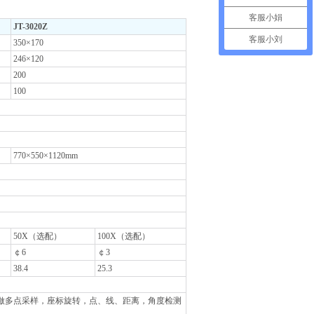
客服小娟
JT-3020Z
客服小刘
350×170
246×120
200
100
770×550×1120mm
50X（选配）
100X（选配）
￠6
￠3
38.4
25.3
可做多点采样，座标旋转，点、线、距离，角度检测